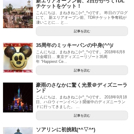
新エリアオープン前、2日かかってTDL
チケットをゲット！
こんにちは、まねきねこ(=^_^=)です。 昨日のブログ
にて、 新エリアオープン前、TDRチケット争奪戦が
凄いことに… と...
記事を読む
35周年のミッキーパンの中身(^^)/
こんにちは、まねきねこ(=^_^=)です。 2018年6月8
日金曜日… 東京ディズニーリゾート35周
年 “Happiest Ce...
記事を読む
豪雨のさなかに驚く光景＠ディズニーラ
ンド
こんにちは、まねきねこ(=^_^=)です。 2018年9月18
日、ハロウィーンイベント開催中のディズニーラン
ドに行ってきました。 ...
記事を読む
ソアリンに初挑戦(*^▽^*)