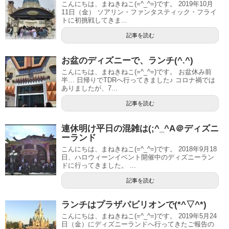
こんにちは、まねきねこ(=^_^=)です。 2019年10月
11日（金） ソアリン・ファンタスティック・フライ
トに初挑戦してきま...
記事を読む
お盆のディズニーで、ランチ(^.^)
こんにちは、まねきねこ(=^_^=)です。 お盆休み前
半… 日帰りでTDRへ行ってきました♪ コロナ禍では
ありましたが、7...
記事を読む
連休明け平日の混雑は(;^_^A＠ディズニ
ーランド
こんにちは、まねきねこ(=^_^=)です。 2018年9月18
日、ハロウィーンイベント開催中のディズニーラン
ドに行ってきました。 ...
記事を読む
ランチはプラザパビリオンで(*^▽^*)
こんにちは、まねきねこ(=^_^=)です。 2019年5月24
日（金）にディズニーランドへ行ってきたご報告の