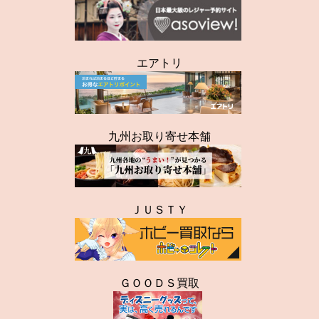
エアトリ
九州お取り寄せ本舗
ＪＵＳＴＹ
ＧＯＯＤＳ買取