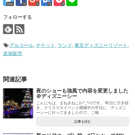
error
0
0
フォローする
アルコール
,
チケット
,
ランド
,
東京ディズニーリゾート
,
追加販売
関連記事
夜のショーも強風で内容を変更しました
＠ディズニーシー
こんにちは、まねきねこ(=^_^=)です。 昨日に引き続
き、クリスマスイベント開催中の平日に、ディズニ
ーシーに行ってきましたので、ご報...
記事を読む