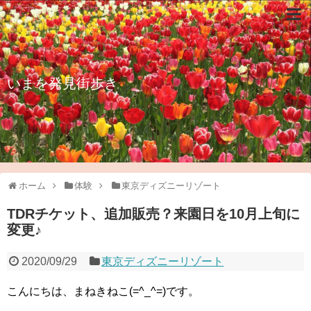
いまを発見街歩き
ホーム
体験
東京ディズニーリゾート
TDRチケット、追加販売？来園日を10月上旬に
変更♪
2020/09/29
東京ディズニーリゾート
こんにちは、まねきねこ(=^_^=)です。