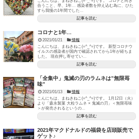
こんにちは、まねきねこ(=^_^=)です。 コロナと向き
合うこと、早、1年… 感染者数を抑え込む為に、ひた
すら我慢の1年間でした...
記事を読む
コロナと1年…
2021/01/21
情報
こんにちは、まねきねこ(=^_^=)です。 新型コロナウ
イルスの感染者が国内で確認されてから1年が経ちま
した。 現在押し寄せてい...
記事を読む
「全集中」鬼滅の刃のラムネは”無限苺
味”
2021/01/13
情報
こんにちは、まねきねこ(=^_^=)です。 1月12日（火）
より「森永製菓 大粒ラムネ × 鬼滅の刃」＜無限苺味
＞が発売されるというの...
記事を読む
2021年マクドナルドの福袋を店頭販売で
ゲット♪