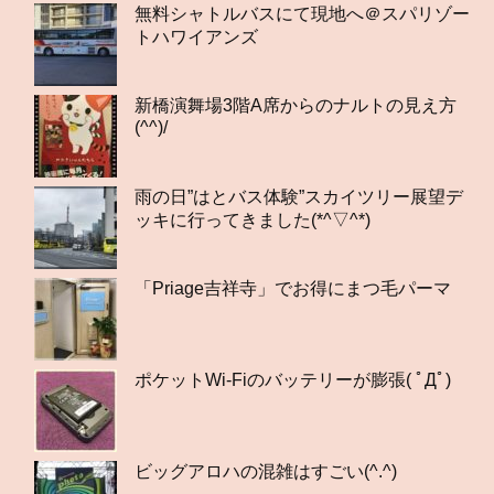
無料シャトルバスにて現地へ＠スパリゾー
トハワイアンズ
新橋演舞場3階A席からのナルトの見え方
(^^)/
雨の日”はとバス体験”スカイツリー展望デ
ッキに行ってきました(*^▽^*)
「Priage吉祥寺」でお得にまつ毛パーマ
ポケットWi-Fiのバッテリーが膨張( ﾟДﾟ)
ビッグアロハの混雑はすごい(^.^)