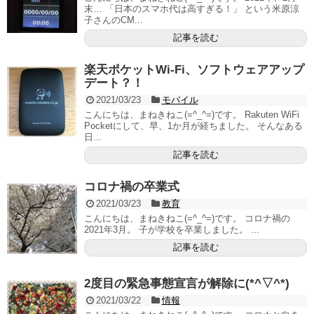
末… 「日本のスマホ代は高すぎる！」 という米原涼
子さんのCM...
記事を読む
楽天ポケットWi-Fi、ソフトウェアアップ
デート？！
2021/03/23
モバイル
こんにちは、まねきねこ(=^_^=)です。 Rakuten WiFi
Pocketにして、早、1か月が経ちました。 そんなある
日...
記事を読む
コロナ禍の卒業式
2021/03/23
教育
こんにちは、まねきねこ(=^_^=)です。 コロナ禍の
2021年3月。 子が学校を卒業しました。 ...
記事を読む
2度目の緊急事態宣言が解除に(*^▽^*)
2021/03/22
情報