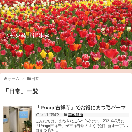
いまを発見街歩き
ホーム
日常
「
日常
」
一覧
「Priage吉祥寺」でお得にまつ毛パーマ
2021/06/03
美容健康
こんにちは、まねきねこ(=^_^=)です。 2021年6月に
「Priage吉祥寺」が吉祥寺駅のすぐそばに新オープン♪
自まつ毛を...