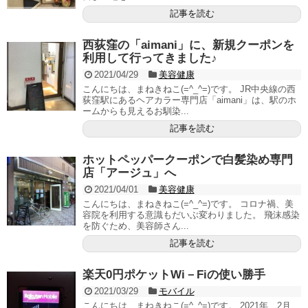
記事を読む
西荻窪の「aimani」に、新規クーポンを
利用して行ってきました♪
2021/04/29
美容健康
こんにちは、まねきねこ(=^_^=)です。 JR中央線の西
荻窪駅にあるヘアカラー専門店「aimani」は、駅のホ
ームからも見えるお馴染...
記事を読む
ホットペッパークーポンで白髪染め専門
店「アージュ」へ
2021/04/01
美容健康
こんにちは、まねきねこ(=^_^=)です。 コロナ禍、美
容院を利用する意識もだいぶ変わりました。 飛沫感染
を防ぐため、美容師さん...
記事を読む
楽天0円ポケットWi－Fiの使い勝手
2021/03/29
モバイル
こんにちは、まねきねこ(=^_^=)です。 2021年、2月