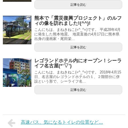
記事を読む
熊本で「震災復興プロジェクト」のルフ
ィの像を訪れました!(^^)!
こんにちは、まねきねこ(=^_^=)です。 平成28年4月
に発生した熊本地震。 地震直後の4月17日に熊本県
出身の漫画家・尾田栄...
記事を読む
レゴランドホテル内にオープン！シーラ
イフ名古屋(*’▽’)
こんにちは、まねきねこ(=^_^=)です。 2018年4月15
日、名古屋のレゴランドホテルの１、２階部分に併
設という形で、シーライフ名...
記事を読む
高速バス、気になるトイレの位置など…