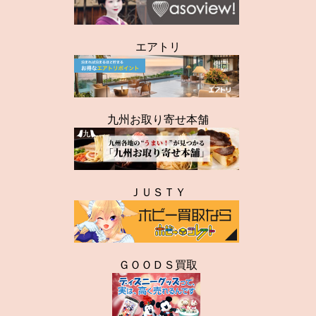
エアトリ
九州お取り寄せ本舗
ＪＵＳＴＹ
ＧＯＯＤＳ買取