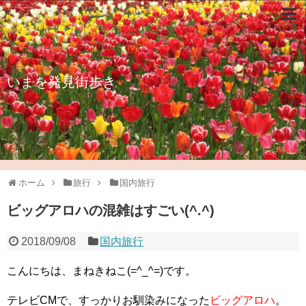
いまを発見街歩き
ホーム
旅行
国内旅行
ビッグアロハの混雑はすごい(^.^)
2018/09/08
国内旅行
こんにちは、まねきねこ(=^_^=)です。
テレビCMで、すっかりお馴染みになった
ビッグアロハ
。