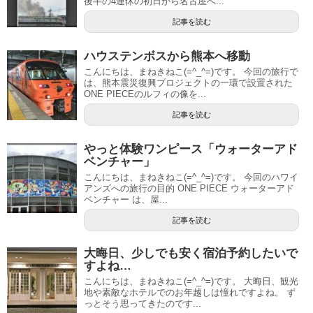
後半の4連休の初日から名古屋へ...
記事を読む
ハウステンボスから熊本へ移動
こんにちは、まねきねこ(=^_^=)です。 今回の旅行で
は、熊本震災復興プロジェクトの一環で設置された
ONE PIECEのルフィの像を...
記事を読む
やっと体験ワンピース「ウォーターアド
ベンチャー」
こんにちは、まねきねこ(=^_^=)です。 今回のハワイ
アンズへの旅行の目的 ONE PIECE ウォーターアド
ベンチャー は、屋...
記事を読む
大晦日、少しでも安く宿泊予約したいで
すよね…
こんにちは、まねきねこ(=^_^=)です。 大晦日、観光
地や素敵なホテルでのお年越しは憧れですよね。 ず
っとそう思ってきたのです...