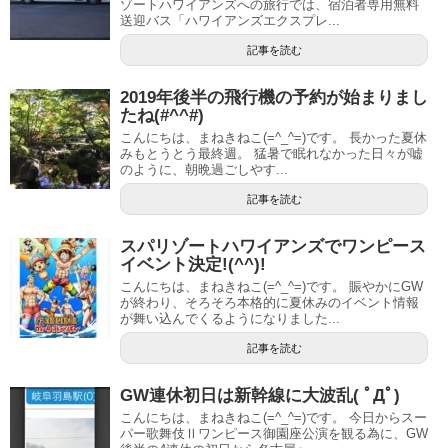
ゾートハワイアンズへの旅行では、宿泊者専用無料
送迎バス「ハワイアンズエクスプレ...
記事を読む
2019年後半の飛行機の予約が始まりまし
たね(#^^#)
こんにちは、まねきねこ(=^_^=)です。 長かった夏休
みもとうとう最終週。 猛暑で眠れなかった日々が嘘
のように、朝晩過ごしやす...
記事を読む
スパリゾートハワイアンズでワンピース
イベント決定!(^^)!
こんにちは、まねきねこ(=^_^=)です。 賑やかにGW
が終わり、そろそろ本格的に夏休みのイベント情報
が舞い込んでくるようになりました...
記事を読む
GW連休初日は新幹線に大波乱( ﾟДﾟ)
こんにちは、まねきねこ(=^_^=)です。 今日からスー
パー歌舞伎Ⅱワンピース御園座公演を観る為に、GW