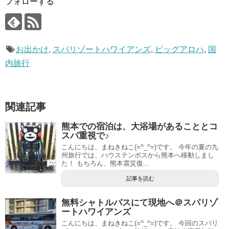
フォローする
お出かけ
,
スパリゾートハワイアンズ
,
ビッグアロハ
,
国
内旅行
関連記事
熊本での宿泊は、大浴場があることとコ
スパ重視で♪
こんにちは、まねきねこ(=^_^=)です。 今年の夏の九
州旅行では、ハウステンボスから熊本へ移動しまし
た！ もちろん、熊本震災復...
記事を読む
無料シャトルバスにて現地へ＠スパリゾ
ートハワイアンズ
こんにちは、まねきねこ(=^_^=)です。 今回のスパリ