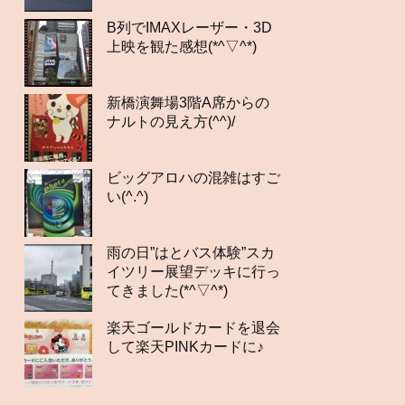
B列でIMAXレーザー・3D
上映を観た感想(*^▽^*)
新橋演舞場3階A席からの
ナルトの見え方(^^)/
ビッグアロハの混雑はすご
い(^.^)
雨の日”はとバス体験”スカ
イツリー展望デッキに行っ
てきました(*^▽^*)
楽天ゴールドカードを退会
して楽天PINKカードに♪