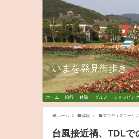
いまを発見街歩き
ホーム
旅行
体験
グルメ
ショッピン
ホーム
体験
東京ディズニーリ
台風接近禍、TDLでの神