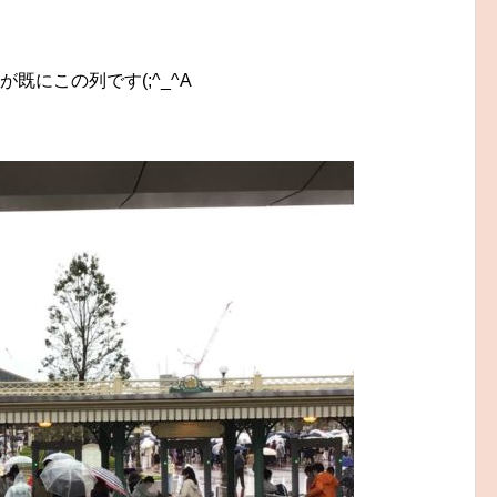
既にこの列です(;^_^A