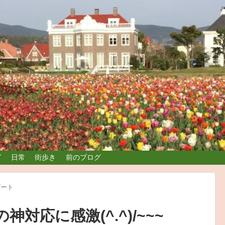
グ
日常
街歩き
前のブログ
ゾート
対応に感激(^.^)/~~~