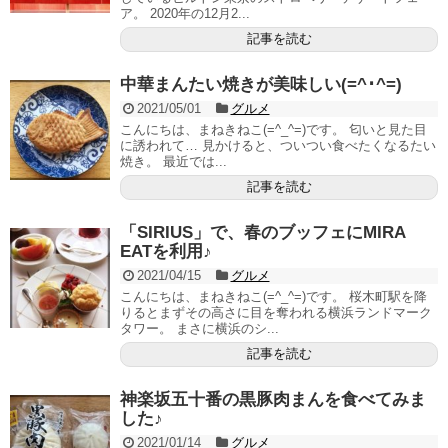
ア。 2020年の12月2...
記事を読む
中華まんたい焼きが美味しい(=^･^=)
2021/05/01
グルメ
こんにちは、まねきねこ(=^_^=)です。 匂いと見た目
に誘われて… 見かけると、ついつい食べたくなるたい
焼き。 最近では...
記事を読む
「SIRIUS」で、春のブッフェにMIRA
EATを利用♪
2021/04/15
グルメ
こんにちは、まねきねこ(=^_^=)です。 桜木町駅を降
りるとまずその高さに目を奪われる横浜ランドマーク
タワー。 まさに横浜のシ...
記事を読む
神楽坂五十番の黒豚肉まんを食べてみま
した♪
2021/01/14
グルメ