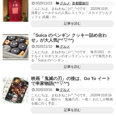
2020/11/23
グルメ
,
首都圏旅行
こんにちは、まねきねこ(=^_^=)です。 2020年10月。
浅草ビューホテルの人気レストラン「スカイグリルブ
ッフェ 武藏」の...
記事を読む
「Suica のペンギン クッキー詰め合わ
せ」が大人気(*^▽^*)
2020/11/10
グルメ
こんにちは、まねきねこ(=^_^=)です。 毎月10日、ホ
テルメトロポリタンのオンラインショップで発売され
る「Suica のペンギン ...
記事を読む
映画「鬼滅の刃」の後は、Go To イート
で串家物語(*^▽^*)
2020/10/16
グルメ
こんにちは、まねきねこ(=^_^=)です。 2020年10月16
日（金）は、朝から「鬼滅の刃」一色！ わたしが映画
を観に行く予定...
記事を読む