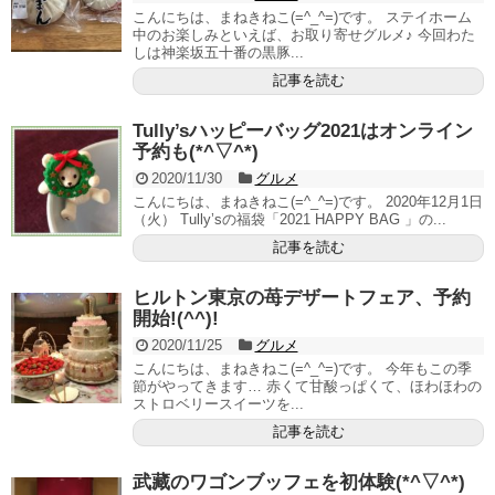
こんにちは、まねきねこ(=^_^=)です。 ステイホーム
中のお楽しみといえば、お取り寄せグルメ♪ 今回わた
しは神楽坂五十番の黒豚...
記事を読む
Tully’sハッピーバッグ2021はオンライン
予約も(*^▽^*)
2020/11/30
グルメ
こんにちは、まねきねこ(=^_^=)です。 2020年12月1日
（火） Tully’sの福袋「2021 HAPPY BAG 」の...
記事を読む
ヒルトン東京の苺デザートフェア、予約
開始!(^^)!
2020/11/25
グルメ
こんにちは、まねきねこ(=^_^=)です。 今年もこの季
節がやってきます… 赤くて甘酸っぱくて、ほわほわの
ストロベリースイーツを...
記事を読む
武藏のワゴンブッフェを初体験(*^▽^*)