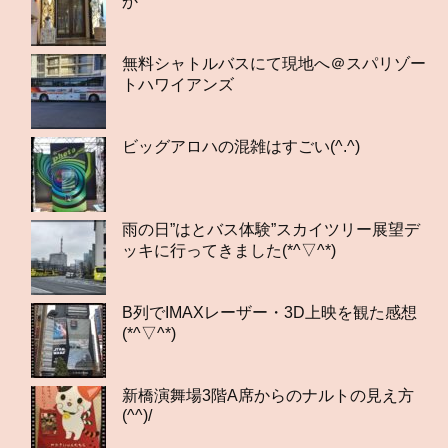
か
無料シャトルバスにて現地へ＠スパリゾー
トハワイアンズ
ビッグアロハの混雑はすごい(^.^)
雨の日”はとバス体験”スカイツリー展望デ
ッキに行ってきました(*^▽^*)
B列でIMAXレーザー・3D上映を観た感想
(*^▽^*)
新橋演舞場3階A席からのナルトの見え方
(^^)/