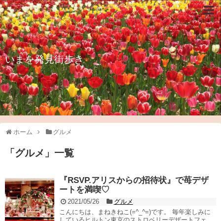
いまを発見街歩き
ホーム
グルメ
「
グルメ
」
一覧
『RSVP.アリスからの招待状』で苺デザ
ートを満喫♡
2021/05/26
グルメ
こんにちは、まねきねこ(=^_^=)です。 毎年楽しみに
しているヒルトン東京のストロベリーデザートフェ