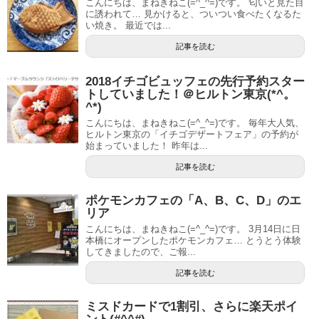
こんにちは、まねきねこ(=^_^=)です。 匂いと見た目
に誘われて… 見かけると、ついつい食べたくなるた
い焼き。 最近では...
記事を読む
2018イチゴビュッフェの先行予約スター
トしていました！＠ヒルトン東京(*^。
^*)
こんにちは、まねきねこ(=^_^=)です。 毎年大人気、
ヒルトン東京の「イチゴデザートフェア」の予約が
始まっていました！ 昨年は...
記事を読む
ポケモンカフェの「A、B、C、D」のエ
リア
こんにちは、まねきねこ(=^_^=)です。 3月14日に日
本橋にオープンしたポケモンカフェ… とうとう体験
してきましたので、ご報...
記事を読む
ミスドカードで1割引、さらに楽天ポイ