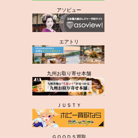
アソビュー
エアトリ
九州お取り寄せ本舗
ＪＵＳＴＹ
ＧＯＯＤＳ買取