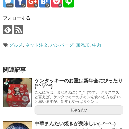
error
0
0
フォローする
グルメ
,
ネット注文
,
ハンバーグ
,
無添加
,
牛肉
関連記事
ケンタッキーのお重は新年会にぴったり
(*^▽^*)
こんにちは、まねきねこ(=^_^=)です。 クリスマス！
と言えば、ケンタッキーのチキンを食べる方も多い
と思いますが、新年もやっぱりケン...
記事を読む
中華まんたい焼きが美味しい(=^･^=)