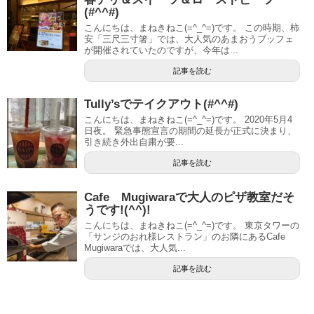
(#^^#)
こんにちは、まねきねこ(=^_^=)です。 この時期、柿
安「三尺三寸箸」では、大人気のあまおうブッフェ
が開催されていたのですが、今年は...
記事を読む
Tully’sでテイクアウト(#^^#)
こんにちは、まねきねこ(=^_^=)です。 2020年5月4
日夜。 緊急事態宣言の期間の延長が正式に決まり、
引き続き外出自粛が要...
記事を読む
Cafe Mugiwaraで大人のピザ教室だそ
うです!(^^)!
こんにちは、まねきねこ(=^_^=)です。 東京タワーの
「サンジのおれ様レストラン」のお隣にあるCafe
Mugiwaraでは、大人気...
記事を読む