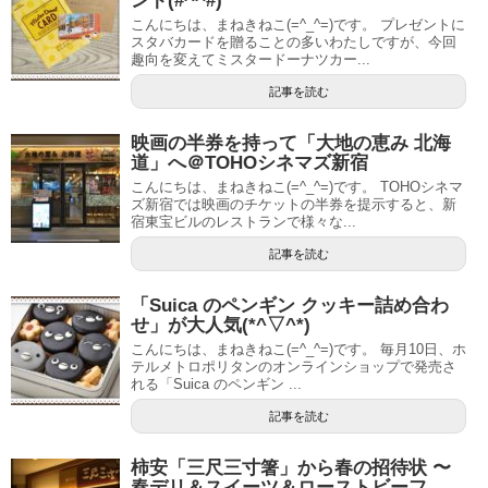
ント(#^^#)
こんにちは、まねきねこ(=^_^=)です。 プレゼントに
スタバカードを贈ることの多いわたしですが、今回
趣向を変えてミスタードーナツカー...
記事を読む
映画の半券を持って「大地の恵み 北海
道」へ＠TOHOシネマズ新宿
こんにちは、まねきねこ(=^_^=)です。 TOHOシネマ
ズ新宿では映画のチケットの半券を提示すると、新
宿東宝ビルのレストランで様々な...
記事を読む
「Suica のペンギン クッキー詰め合わ
せ」が大人気(*^▽^*)
こんにちは、まねきねこ(=^_^=)です。 毎月10日、ホ
テルメトロポリタンのオンラインショップで発売さ
れる「Suica のペンギン ...
記事を読む
柿安「三尺三寸箸」から春の招待状 〜
春デリ＆スイーツ＆ローストビーフ