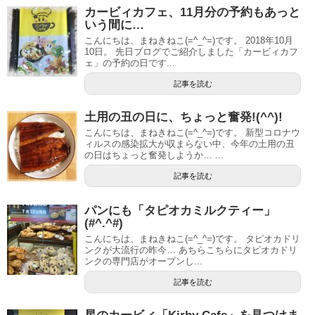
カービィカフェ、11月分の予約もあっと
いう間に…
こんにちは、まねきねこ(=^_^=)です。 2018年10月
10日。 先日ブログでご紹介しました「カービィカフ
ェ」の予約の日です...
記事を読む
土用の丑の日に、ちょっと奮発!(^^)!
こんにちは、まねきねこ(=^_^=)です。 新型コロナウ
ィルスの感染拡大が収まらない中、今年の土用の丑
の日はちょっと奮発しようか… ...
記事を読む
パンにも「タピオカミルクティー」
(#^.^#)
こんにちは、まねきねこ(=^_^=)です。 タピオカドリ
ンクが大流行の昨今… あちらこちらにタピオカドリ
ンクの専門店がオープンし...
記事を読む