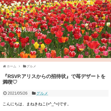
いまを発見街歩き
ホーム
グルメ
『RSVP.アリスからの招待状』で苺デザートを
満喫♡
2021/05/26
グルメ
こんにちは、まねきねこ(=^_^=)です。