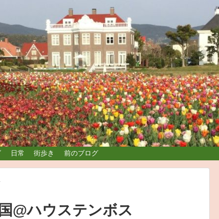
グ
日常
街歩き
前のブログ
行
国@ハウステンボス