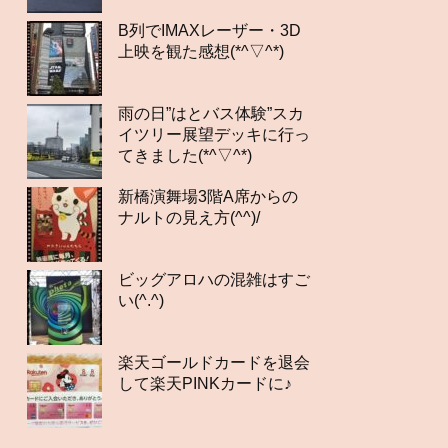
B列でIMAXレーザー・3D
上映を観た感想(*^▽^*)
雨の日”はとバス体験”スカ
イツリー展望デッキに行っ
てきました(*^▽^*)
新橋演舞場3階A席からの
ナルトの見え方(^^)/
ビッグアロハの混雑はすご
い(^.^)
楽天ゴールドカードを退会
して楽天PINKカードに♪