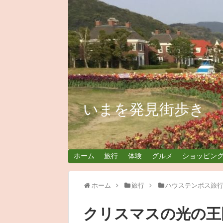
いまを発見街歩き
ホーム
旅行
体験
グルメ
ショッピン
ホーム
旅行
ハウステンボス旅
クリスマスの光の王