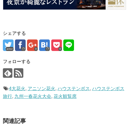
シェアする
error
0
0
フォローする
4大花火
,
アニソン花火
,
ハウステンボス
,
ハウステンボス
旅行
,
九州一春花火大会
,
花火観覧席
関連記事