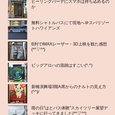
ヒーリングバーデにスマホは持ち込めるの
か
無料シャトルバスにて現地へ＠スパリゾー
トハワイアンズ
B列でIMAXレーザー・3D上映を観た感想
(*^▽^*)
ビッグアロハの混雑はすごい(^.^)
新橋演舞場3階A席からのナルトの見え方
(^^)/
雨の日”はとバス体験”スカイツリー展望デ
ッキに行ってきました(*^▽^*)