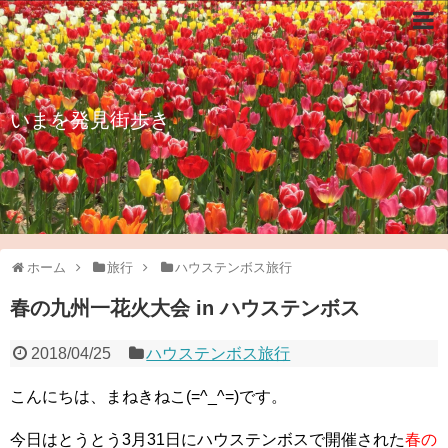
いまを発見街歩き
ホーム
旅行
ハウステンボス旅行
春の九州一花火大会 in ハウステンボス
2018/04/25
ハウステンボス旅行
こんにちは、まねきねこ(=^_^=)です。
今日はとうとう3月31日にハウステンボスで開催された
春の