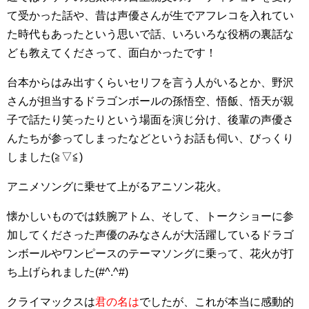
て受かった話や、昔は声優さんが生でアフレコを入れてい
た時代もあったという思いで話、いろいろな役柄の裏話な
ども教えてくださって、面白かったです！
台本からはみ出すくらいセリフを言う人がいるとか、野沢
さんが担当するドラゴンボールの孫悟空、悟飯、悟天が親
子で話たり笑ったりという場面を演じ分け、後輩の声優さ
んたちが参ってしまったなどというお話も伺い、びっくり
しました(≧▽≦)
アニメソングに乗せて上がるアニソン花火。
懐かしいものでは鉄腕アトム、そして、トークショーに参
加してくださった声優のみなさんが大活躍しているドラゴ
ンボールやワンピースのテーマソングに乗って、花火が打
ち上げられました(#^.^#)
クライマックスは
君の名は
でしたが、これが本当に感動的