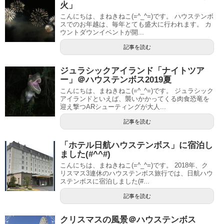
火」
こんにちは、まねきねこ(=^_^=)です。 ハウステンボ
スでのお年越は、毎年とても盛大に行われます。 カ
ウントダウンイベントが開...
記事を読む
ジュラシックアイランド「ナイトツア
ー」＠ハウステンボス2019夏
こんにちは、まねきねこ(=^_^=)です。 ジュラシック
アイランドといえば、襲いかかってくる肉食恐竜を
迎え撃つARシューティングが大人...
記事を読む
「ホテル日航ハウステンボス」に宿泊し
ました(#^^#)
こんにちは、まねきねこ(=^_^=)です。 2018年、ク
リスマス3連休のハウステンボス旅行では、日航ハウ
ステンボスに宿泊しました(#...
記事を読む
クリスマスの風景＠ハウステンボス