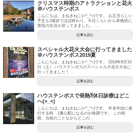
クリスマス時期のアトラクションと花火
＠ハウステンボス
こんにちは、まねきねこ(=^_^=)です。 お正月らしい
予定も3連休でほぼ終わり、今日くらいから本格的に
普段の生活が戻ってきました。 ...
記事を読む
スペシャル大花火大会に行ってきました
＠ハウステンボス2019夏
こんにちは、まねきねこ(=^_^=)です。 2019年8月10
日（土） ハウステンボスのスペシャル大花火大会に
行ってきました！ ...
記事を読む
ハウステンボスで発熱⁈休日診療はどこ
へ(>_<)
こんにちは、まねきねこ(=^_^=)です。 年末年始に旅
行する時、1番心配になるのが体調です。 この時
期、当然のことながらどこの...
記事を読む