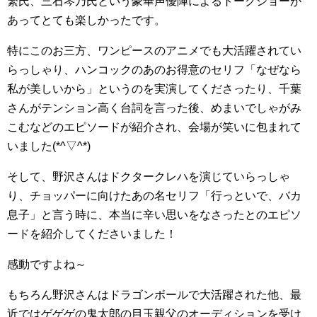
繁氏、三石琴乃氏という豪華声優陣によるトークショーが
あってとても楽しかったです。
特にこのお三方、ワンピースのアニメでも大活躍されてい
らっしゃり、ハンコックのあのお得意のセリフ「なぜなら
私が美しいから」というのを実演してくださったり、千葉
さんがテンション高く台詞を言った後、めまいでしゃがみ
こむなどのエピソードが紹介され、会場が笑いに包まれて
いました(*^▽^*)
そして、野沢さんはドクタークレハを演じていらっしゃ
り、チョッパーに向けたあの名セリフ「行っといで、バカ
息子」と言う時に、本当に辛い思いをなさったとのエピソ
ードを紹介してくださいました！
感動ですよね～
もちろん野沢さんはドラゴンボールで大活躍された他、最
近ではゲゲゲの鬼太郎の目玉親父のオーディションを受け