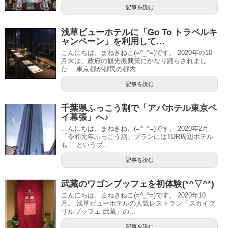
記事を読む
浅草ビューホテルに「Go To トラベルキ
ャンペーン」を利用して…
こんにちは、まねきねこ(=^_^=)です。 2020年の10
月末は、政府の観光振興策にかなり踊らされまし
た… 東京都が都民の都内...
記事を読む
千葉県ふっこう割で「アパホテル東京ベ
イ幕張」へ♪
こんにちは、まねきねこ(=^_^=)です。 2020年2月
「令和元年ふっこう割」プランにはTDR周辺ホテル
も！ というブ...
記事を読む
武藏のワゴンブッフェを初体験(*^▽^*)
こんにちは、まねきねこ(=^_^=)です。 2020年10
月。 浅草ビューホテルの人気レストラン「スカイグ
リルブッフェ 武藏」の...
記事を読む