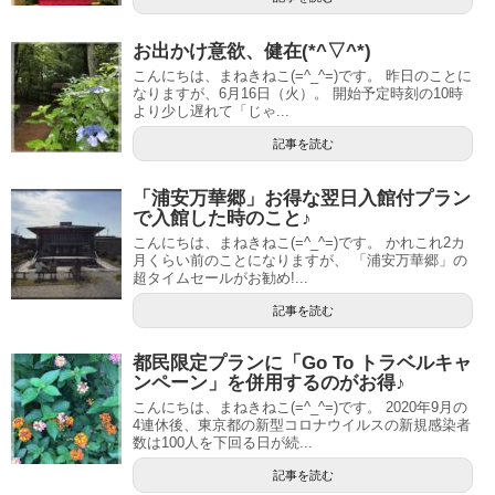
お出かけ意欲、健在(*^▽^*)
こんにちは、まねきねこ(=^_^=)です。 昨日のことに
なりますが、6月16日（火）。 開始予定時刻の10時
より少し遅れて「じゃ...
記事を読む
「浦安万華郷」お得な翌日入館付プラン
で入館した時のこと♪
こんにちは、まねきねこ(=^_^=)です。 かれこれ2カ
月くらい前のことになりますが、 「浦安万華郷」の
超タイムセールがお勧め!...
記事を読む
都民限定プランに「Go To トラベルキャ
ンペーン」を併用するのがお得♪
こんにちは、まねきねこ(=^_^=)です。 2020年9月の
4連休後、東京都の新型コロナウイルスの新規感染者
数は100人を下回る日が続...
記事を読む