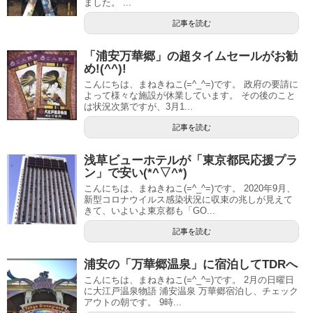
ました。 ...
記事を読む
「浦安万華郷」の超タイムセールがお勧
め!(^^)!
こんにちは、まねきねこ(=^_^=)です。 政府の要請に
よって様々な施設が休業しています。 その後のこと
は状況次第ですが、3月1...
記事を読む
浅草ビューホテルが「東京都民応援プラ
ン」で安い(*^▽^*)
こんにちは、まねきねこ(=^_^=)です。 2020年9月、
新型コロナウイルス感染状況に収束の兆しが見えて
きて、いよいよ東京都も「GO...
記事を読む
浦安の「万華郷温泉」に宿泊してTDRへ
こんにちは、まねきねこ(=^_^=)です。 2月の日曜日
に大江戸温泉物語 浦安温泉 万華郷宿泊し、チェック
アウトの朝です。 9時...