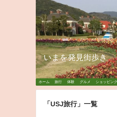
いまを発見街歩き
ホーム
旅行
体験
グルメ
ショッピン
「
USJ旅行
」
一覧