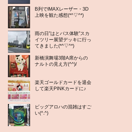
B列でIMAXレーザー・3D
上映を観た感想(*^▽^*)
雨の日”はとバス体験”スカ
イツリー展望デッキに行っ
てきました(*^▽^*)
新橋演舞場3階A席からの
ナルトの見え方(^^)/
楽天ゴールドカードを退会
して楽天PINKカードに♪
ビッグアロハの混雑はすご
い(^.^)