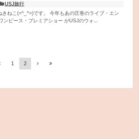
USJ旅行
きねこ(=^_^=)です。 今年もあの圧巻のライブ・エン
ワンピース・プレミアショー がUSJのウォ...
1
2