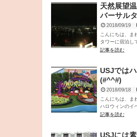
天然展望温
バーサル
2018/09/19
こんにちは、まね
タワーに宿泊して
記事を読む
USJでは
(#^^#)
2018/09/18
こんにちは、まね
ハロウィンのイベ
記事を読む
USJには