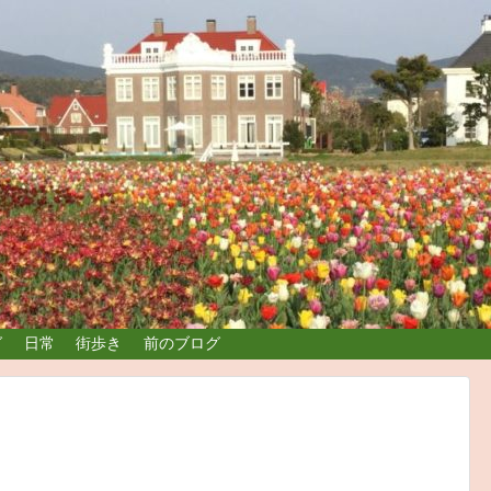
グ
日常
街歩き
前のブログ