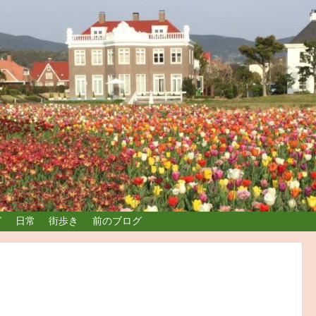
グ
日常
街歩き
前のブログ