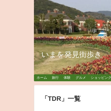
いまを発見街歩き
ホーム
旅行
体験
グルメ
ショッピン
「
TDR
」
一覧