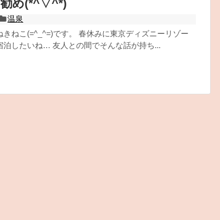
め(*^▽^*)
温泉
きねこ(=^_^=)です。 春休みに東京ディズニーリゾー
泊したいね… 友人との間でそんな話が持ち...