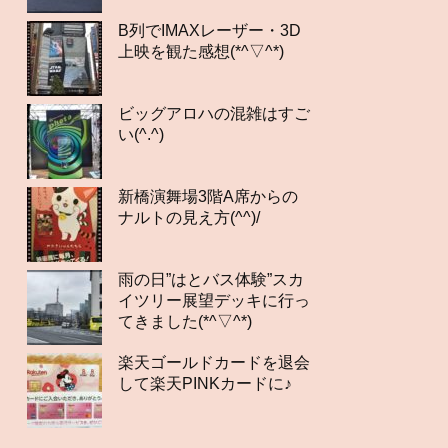
B列でIMAXレーザー・3D
上映を観た感想(*^▽^*)
ビッグアロハの混雑はすご
い(^.^)
新橋演舞場3階A席からの
ナルトの見え方(^^)/
雨の日”はとバス体験”スカ
イツリー展望デッキに行っ
てきました(*^▽^*)
楽天ゴールドカードを退会
して楽天PINKカードに♪