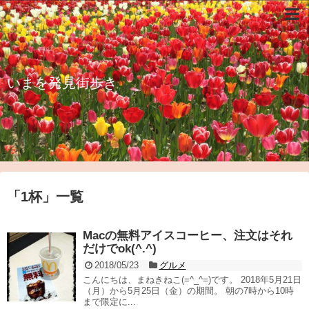
いまを発見街歩き
「
1杯
」
一覧
Macの無料アイスコーヒー、注文はそれ
だけでok(^.^)
2018/05/23
グルメ
こんにちは、まねきねこ(=^_^=)です。 2018年5月21日
（月）から5月25日（金）の期間。 朝の7時から10時
まで限定に...