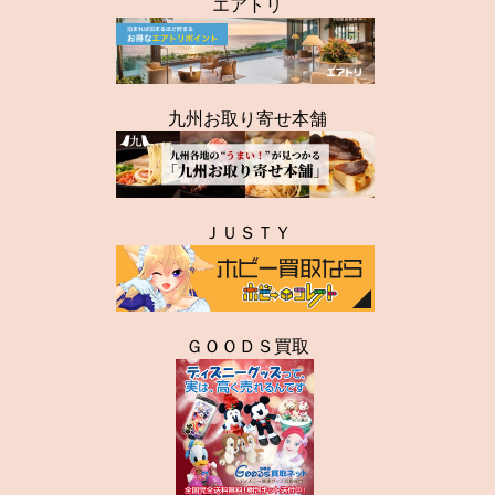
エアトリ
九州お取り寄せ本舗
ＪＵＳＴＹ
ＧＯＯＤＳ買取