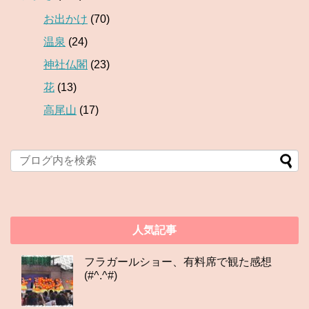
お出かけ
(70)
温泉
(24)
神社仏閣
(23)
花
(13)
高尾山
(17)
人気記事
フラガールショー、有料席で観た感想
(#^.^#)