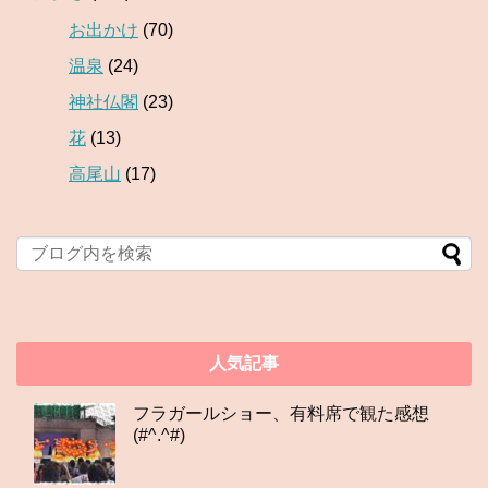
お出かけ
(70)
温泉
(24)
神社仏閣
(23)
花
(13)
高尾山
(17)
人気記事
フラガールショー、有料席で観た感想
(#^.^#)