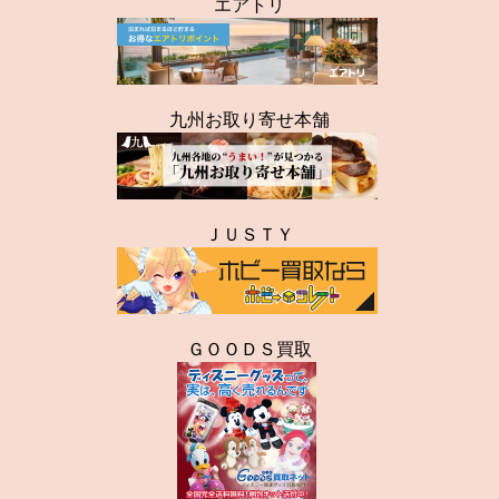
エアトリ
九州お取り寄せ本舗
ＪＵＳＴＹ
ＧＯＯＤＳ買取