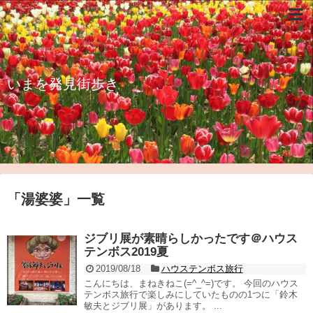
いまを発見街歩き
「
湯婆婆
」
一覧
ジブリ展が素晴らしかったです＠ハウス
テンボス2019夏
2019/08/18
ハウステンボス旅行
こんにちは、まねきねこ(=^_^=)です。 今回のハウス
テンボス旅行で楽しみにしていたものの1つに「鈴木
敏夫とジブリ展」があります。 ...