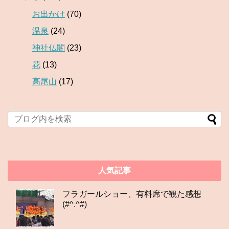
お出かけ
(70)
温泉
(24)
神社仏閣
(23)
花
(13)
高尾山
(17)
人気記事
フラガールショー、有料席で観た感想
(#^.^#)