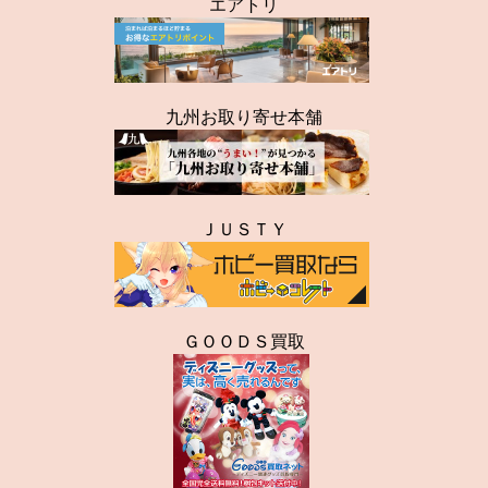
エアトリ
九州お取り寄せ本舗
ＪＵＳＴＹ
ＧＯＯＤＳ買取