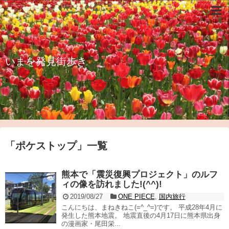
いまを発見街歩き
「
ポケストップ
」
一覧
熊本で「震災復興プロジェクト」のルフ
ィの像を訪れました!(^^)!
2019/08/27
ONE PIECE
,
国内旅行
こんにちは、まねきねこ(=^_^=)です。 平成28年4月に
発生した熊本地震。 地震直後の4月17日に熊本県出身
の漫画家・尾田栄...