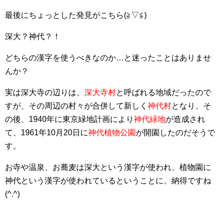
最後にちょっとした発見がこちら(≧▽≦)
深大？神代？！
どちらの漢字を使うべきなのか…と迷ったことはありませ
んか？
実は深大寺の辺りは、
深大寺村
と呼ばれる地域だったので
すが、その周辺の村々が合併して新しく
神代村
となり、そ
の後、1940年に東京緑地計画により
神代緑地
が造成され
て、1961年10月20日に
神代植物公園
が開園したのだそうで
す。
お寺や温泉、お蕎麦は深大という漢字が使われ、植物園に
神代という漢字が使われているということに、納得ですね
(^.^)