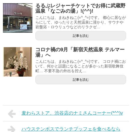
るるぶレジャーチケットでお得に武蔵野
温泉「なごみの湯」!(^^)!
こんにちは、まねきねこ(=^_^=)です。 都心に居なが
らにして、ゆったりと天然温泉に浸かり、サウナや
岩盤浴・ロウリュウなどのリラクゼ...
記事を読む
コロナ禍の9月「新宿天然温泉 テルマー
湯」へ
こんにちは、まねきねこ(=^_^=)です。 コロナ禍にお
いて、何かと話題になることが多かった新宿歌舞伎
町… 不要不急の外出を控え...
記事を読む
麦わらストア、渋谷店のナミさんコーナー(*^^)v
ハウステンボスでランチブッフェを食べるなら