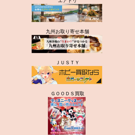
エアトリ
九州お取り寄せ本舗
ＪＵＳＴＹ
ＧＯＯＤＳ買取