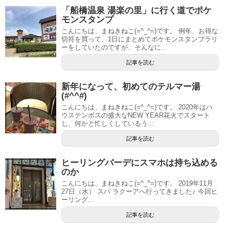
「船橋温泉 湯楽の里」に行く道でポケ
モンスタンプ
こんにちは、まねきねこ(=^_^=)です。 例年、お得な
切符を買って、1日にまとめてポケモンスタンプラリ
ーをしていたのですが、そんなに...
記事を読む
新年になって、初めてのテルマー湯
(#^^#)
こんにちは、まねきねこ(=^_^=)です。 2020年はハ
ウステンボスの盛大なNEW YEAR花火でスタート
し、何かと忙しくしているう...
記事を読む
ヒーリングバーデにスマホは持ち込める
のか
こんにちは、まねきねこ(=^_^=)です。 2019年11月
27日（水） スパ ラクーアへ行ってきました♪ 今回ヒ
ーリング...
記事を読む