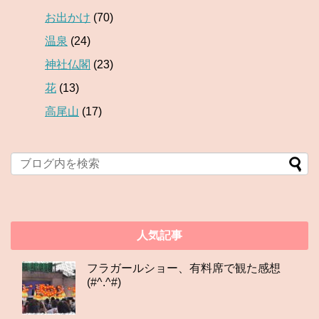
お出かけ
(70)
温泉
(24)
神社仏閣
(23)
花
(13)
高尾山
(17)
人気記事
フラガールショー、有料席で観た感想
(#^.^#)