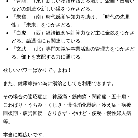
「青龍」（東）新しい物語が始まる場所。企画・出会い
などの創造や新しい縁をつかさどる。
「朱雀」（南）時代感覚や知力を助け、「時代の先見
性」「未来」をつかさどる。
「白虎」（西）経済観念や計算力など主に金銭をつかさ
どる。融通性にも関連している。
「玄武」（北）専門知識や事業活動の管理力をつかさど
る。部下を支配する力に通じる。
欲しいパワーばかりですよね！
また、健康維持の為に湯治としても利用できます。
その場合の適応症は…神経痛・筋肉痛・関節痛・五十肩・
こわばり・うちみ・くじき・慢性消化器病・冷え症・病後
回復期・疲労回復・きりきず・やけど・便秘・慢性婦人病
等。
本当に幅広いです。