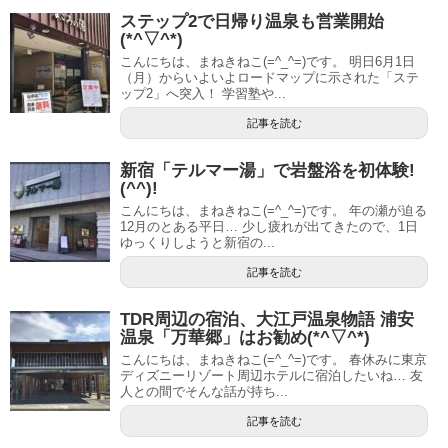
ステップ2で日帰り温泉も営業開始
(*^▽^*)
こんにちは、まねきねこ(=^_^=)です。 明日6月1日
（月）からいよいよロードマップに示された「ステ
ップ2」へ突入！ 学習塾や...
記事を読む
新宿「テルマー湯」で岩盤浴を初体験!
(^^)!
こんにちは、まねきねこ(=^_^=)です。 年の瀬が迫る
12月のとある平日… 少し疲れが出てきたので、1日
ゆっくりしようと新宿の...
記事を読む
TDR周辺の宿泊、大江戸温泉物語 浦安
温泉「万華郷」はお勧め(*^▽^*)
こんにちは、まねきねこ(=^_^=)です。 春休みに東京
ディズニーリゾート周辺ホテルに宿泊したいね… 友
人との間でそんな話が持ち...
記事を読む