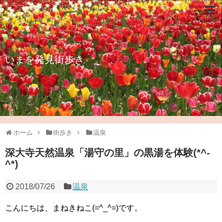
いまを発見街歩き
ホーム
街歩き
温泉
深大寺天然温泉「湯守の里」の黒湯を体験(*^-
^*)
2018/07/26
温泉
こんにちは、まねきねこ(=^_^=)です。