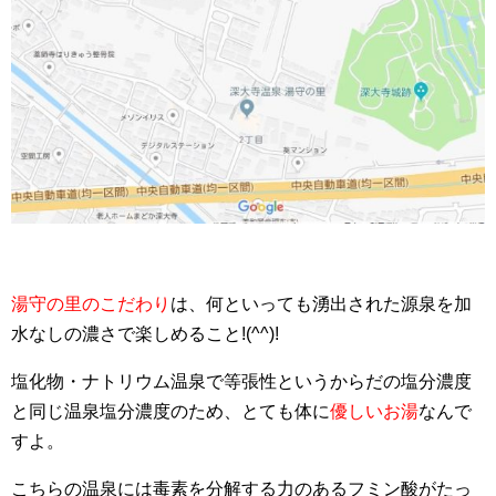
湯守の里のこだわり
は、何といっても湧出された源泉を加
水なしの濃さで楽しめること!(^^)!
塩化物・ナトリウム温泉で等張性というからだの塩分濃度
と同じ温泉塩分濃度のため、とても体に
優しいお湯
なんで
すよ。
こちらの温泉には毒素を分解する力のあるフミン酸がたっ