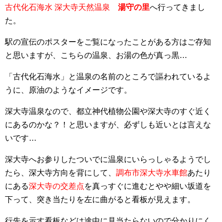
古代化石海水 深大寺天然温泉
湯守の里
へ行ってきまし
た。
駅の宣伝のポスターをご覧になったことがある方はご存知
と思いますが、こちらの温泉、お湯の色が真っ黒…
「古代化石海水」と温泉の名前のところで謳われているよ
うに、原油のようなイメージです。
深大寺温泉なので、都立神代植物公園や深大寺のすぐ近く
にあるのかな？！と思いますが、必ずしも近いとは言えな
いです…
深大寺へお参りしたついでに温泉にいらっしゃるようでし
たら、深大寺方向を背にして、
調布市深大寺水車館
あたり
にある
深大寺の交差点
を真っすぐに進むとやや細い坂道を
下って、突き当たりを左に曲がると看板が見えます。
行先を示す看板などは途中に見当たらないので分かりにく