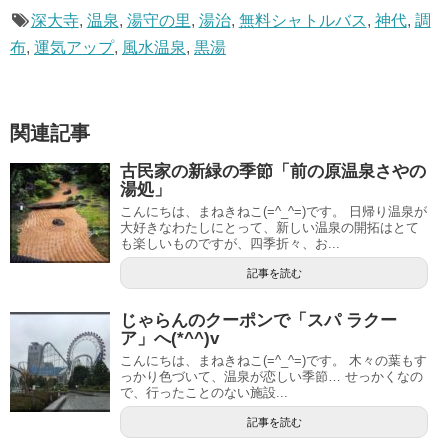
深大寺
,
温泉
,
湯守の里
,
湯治
,
無料シャトルバス
,
神代
,
調
布
,
運気アップ
,
風水温泉
,
黒湯
関連記事
古民家の新緑の季節「前の原温泉さやの
湯処」
こんにちは、まねきねこ(=^_^=)です。 日帰り温泉が
大好きなわたしにとって、新しい温泉の開拓はとて
も楽しいものですが、四季折々、お...
記事を読む
じゃらんのクーポンで「スパ ラクー
ア」へ(*^^)v
こんにちは、まねきねこ(=^_^=)です。 木々の葉もす
っかり色づいて、温泉が恋しい季節… せっかくなの
で、行ったことのない施設...
記事を読む