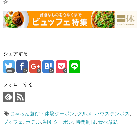
☆
シェアする
error
0
0
フォローする
じゃらん遊び・体験クーポン
,
グルメ
,
ハウステンボス
,
ブッフェ
,
ホテル
,
割引クーポン
,
時間制限
,
食べ放題