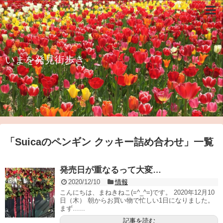
いまを発見街歩き
「
Suicaのペンギン クッキー詰め合わせ
」
一覧
発売日が重なるって大変…
2020/12/10
情報
こんにちは、まねきねこ(=^_^=)です。 2020年12月10
日（木） 朝からお買い物で忙しい1日になりました。
まず…...
記事を読む