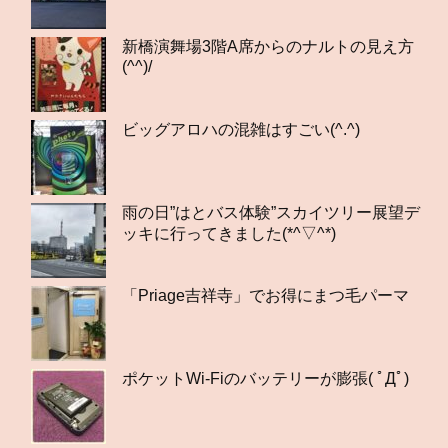
新橋演舞場3階A席からのナルトの見え方
(^^)/
ビッグアロハの混雑はすごい(^.^)
雨の日”はとバス体験”スカイツリー展望デ
ッキに行ってきました(*^▽^*)
「Priage吉祥寺」でお得にまつ毛パーマ
ポケットWi-Fiのバッテリーが膨張( ﾟДﾟ)