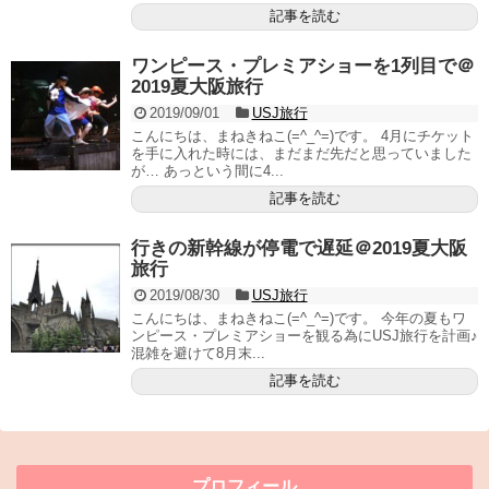
記事を読む
ワンピース・プレミアショーを1列目で＠
2019夏大阪旅行
2019/09/01
USJ旅行
こんにちは、まねきねこ(=^_^=)です。 4月にチケット
を手に入れた時には、まだまだ先だと思っていました
が… あっという間に4...
記事を読む
行きの新幹線が停電で遅延＠2019夏大阪
旅行
2019/08/30
USJ旅行
こんにちは、まねきねこ(=^_^=)です。 今年の夏もワ
ンピース・プレミアショーを観る為にUSJ旅行を計画♪
混雑を避けて8月末...
記事を読む
プロフィール