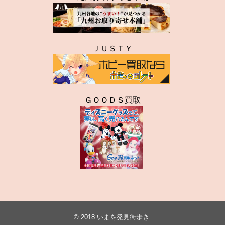
ＪＵＳＴＹ
ＧＯＯＤＳ買取
© 2018
いまを発見街歩き
.