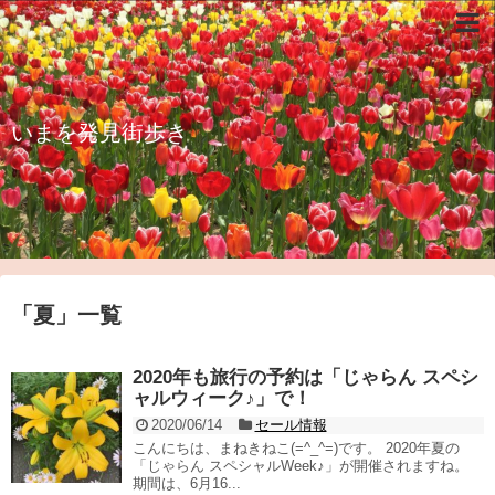
いまを発見街歩き
「
夏
」
一覧
2020年も旅行の予約は「じゃらん スペシ
ャルウィーク♪」で！
2020/06/14
セール情報
こんにちは、まねきねこ(=^_^=)です。 2020年夏の
「じゃらん スペシャルWeek♪」が開催されますね。
期間は、6月16...